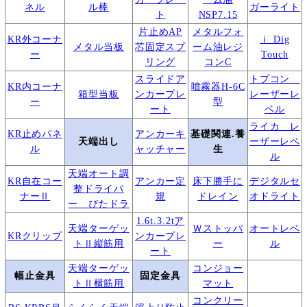
ネル
ル棒
ガーライト
ト
NSP7.15
片止めAP
メタルフォ
KR外コーナ
ｉ Dig
メタル当板
芯固定スプ
ーム油レジ
ー
Touch
リング
コンC
スライドア
トプコン
KR内コーナ
噴霧器H-6C
箱型当板
ンカープレ
レーザーレ
ー
型
ート
ベル
ライカ レ
KR止めパネ
アンカーキ
基礎関連.養
天端出し
ーザーレベ
ル
ャッチャー
生
ル
天端オート調
KR自在コー
アンカー定
床下勝手に
デジタルセ
整ドライバ
ナーⅡ
規
ドレイン
オドライト
ー ぴたドラ
1.6t.3.2tア
天端ターゲッ
Ｗストッパ
オートレベ
KRクリップ
ンカープレ
トⅡ縦筋用
ー
ル
ート
天端ターゲッ
コンジョー
幅止金具
固定金具
トⅡ横筋用
マット
コンクリー