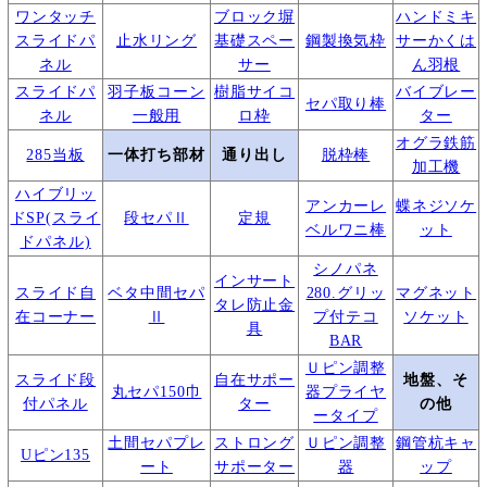
ワンタッチ
ブロック塀
ハンドミキ
スライドパ
止水リング
基礎スペー
鋼製換気枠
サーかくは
ネル
サー
ん羽根
スライドパ
羽子板コーン
樹脂サイコ
バイブレー
セパ取り棒
ネル
一般用
ロ枠
ター
オグラ鉄筋
285当板
一体打ち部材
通り出し
脱枠棒
加工機
ハイブリッ
アンカーレ
蝶ネジソケ
ドSP(スライ
段セパⅡ
定規
ベルワニ棒
ット
ドパネル)
シノパネ
インサート
スライド自
ベタ中間セパ
280.グリッ
マグネット
タレ防止金
在コーナー
Ⅱ
プ付テコ
ソケット
具
BAR
Ｕピン調整
スライド段
自在サポー
地盤、そ
丸セパ150巾
器プライヤ
付パネル
ター
の他
ータイプ
土間セパプレ
ストロング
Ｕピン調整
鋼管杭キャ
Uピン135
ート
サポーター
器
ップ