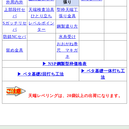
外周内外
張り
上部段付セ
天端検査治具
型枠天端丁
パ
ひとり立ち
張り金具
Sガッチリセ
レベルポイン
鋼製遣り方
パ
ター
防錆NCセパ
水糸受け
おおがね巻
留め金具
尺 マキガ
ネ
▶ NSP鋼製型枠価格表
▶ ベタ基礎一体打ち工
▶ ベタ基礎2回打ち工法
法
天端レベリングは、20袋以上の出荷になります。