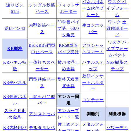
パネル用ネ
ワスク パ
逆Ｕピン
シングル鉄筋
フィットサ
ーム吹付プ
イプフォー
61.5
ベース
ポーター
レート
ム
50単管パイ
ワスク 土
M型鉄筋ベー
生コンホッ
逆Uピン43
プ受、60バ
質確認ボー
ス
パー
タ角受
ド
ワスク パ
BS.KRBS門型
KR50単管
アワシャッ
KR型枠
イプフォー
巾止ベース
パイプ受け
トスマート
ムパクト
KRパネル特
一体打ちスペ
横バタ浮止
パネルステ
NSP樹脂ス
徴
ーサー
め金具
ップ
テップ
差筋インサ
門型鉄筋ベー
型枠天端繋
KR平パネル
ートホルダ
ス
ぎ金具
ー
KR伸縮パネ
土間セパ門型
アンカー固
コンテナー
ル
バー
定
スライド止
アンカープ
アシストセパ
剥離剤
測量機器
め金具
レート一覧
片止めアン
メタルフォ
KR内枠用パ
モルタルレベ
パワーディ
カープレー
ーム油