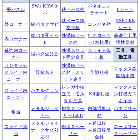
SW1.KRWセ
パネルコン
平パネル
鉄ベース枠
Fシート
パ
テナーⅡ
鉄ベース枠
NSP CRB
外コーナー
縦バタクサビ
コンパネ枠
支持棒
シート
縦バタ受セッ
外溝鉄ベー
打ちコーナ
基礎仕上用
内コーナー
ト
ス枠
ー(木枠用)
弾性塗材
補強内コー
外溝スリッ
スライド落
工具、電
縦バタ受け新
ナー
ト固定金具
し板
動工具
ワンタッチ
外溝鉄ベー
マックス鉄
スライド内
段積名人
ス枠・スリ
仕切り板
筋結束機
コーナー
ット金具
レンガ小端
マックスピ
スライド内
パネルクラン
立て・モル
KR落し板
ン打機ガス
コーナー
プ
タル治具
ネイラ
メタルジョイ
樹脂スペー
内部通風口
パネクリー
角当
ナー
サー160H
枠
ン
メタルジョイ
人通口枠、
スライド角
樹脂スペー
ロータリー
ナークサビ対
人通口枠吊
当
サー
スペーザー
応型
金具