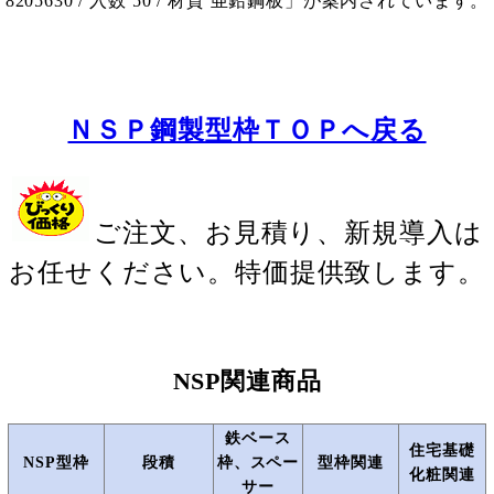
8205630 / 入数 50 / 材質 亜鉛鋼板」が案内されています。
ＮＳＰ鋼製型枠ＴＯＰへ戻る
ご注文、お見積り、新規導入は
お任せください。特価提供致します。
NSP関連商品
鉄ベース
住宅基礎
NSP型枠
段積
枠、スペー
型枠関連
化粧関連
サー