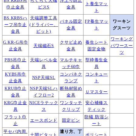
BS.KRBS吊
らくらく天端
浮上り防止
ト養生マッ
巾止金具
ビスS
金具
ト
BS.KRBSハ
天端調整工具
パネル固定
FP養生マッ
ワーキン
ーフ吊巾止
(ドライバー、
金具
ト
グスーツ
金具
ビット)
ワーキング
G.KR-G吊巾
クサビ止め
養生シート
天端磁石S
パワースー
止金具
金具
固定金物
ツ
PBS吊巾止
天端レベル金
マルチキャ
型枠養生金
金具
具
ッチ60巾
具
KYBS吊巾
コンパネク
コンキュー
NSP天端SL
止金具
ランプ
ト
KRUB巾止
NSP天端SLハ
断熱材留め
Ｕマスター
金具
イフロー2
金具
KRG巾止金
NICEラテック
ワンタッチ
安心補修ス
具
ス
クリップ
ティック
フラット巾
防蟻.防湿シ
エースボンド
固定ピン
止
ート
平セパ内周.
遣り方、丁
土間ピタット
ポリシート