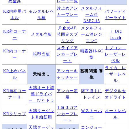
め金具
レート一覧
片止めアン
メタルフォ
KR内枠用パ
モルタルレベ
パワーディ
カープレー
ーム油
ネル
ル棒
ガーライト
ト
NSP7.15
片止めAP
メタルフォ
KR外コーナ
ｉ Dig
メタル当板
芯固定スプ
ーム油レジ
ー
Touch
リング
コンC
スライドア
トプコン
KR内コーナ
噴霧器H-6C
箱型当板
ンカープレ
レーザーレ
ー
型
ート
ベル
ライカ レ
KR止めパネ
アンカーキ
基礎関連.養
天端出し
ーザーレベ
ル
ャッチャー
生
ル
天端オート調
KR自在コー
アンカー定
床下勝手に
デジタルセ
整ドライバ
ナーⅡ
規
ドレイン
オドライト
ー ぴたドラ
1.6t.3.2tア
天端ターゲッ
Ｗストッパ
オートレベ
KRクリップ
ンカープレ
トⅡ縦筋用
ー
ル
ート
天端ターゲッ
コンジョー