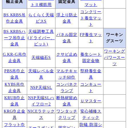
幅止金具
固定金具
トⅡ横筋用
マット
コンクリー
BS.KRBS吊
らくらく天端
浮上り防止
ト養生マッ
巾止金具
ビスS
金具
ト
BS.KRBSハ
天端調整工具
パネル固定
FP養生マッ
ワーキン
ーフ吊巾止
(ドライバー、
金具
ト
グスーツ
金具
ビット)
ワーキング
G.KR-G吊巾
クサビ止め
養生シート
天端磁石S
パワースー
止金具
金具
固定金物
ツ
PBS吊巾止
天端レベル金
マルチキャ
型枠養生金
金具
具
ッチ60巾
具
KYBS吊巾
コンパネク
コンキュー
NSP天端SL
止金具
ランプ
ト
KRUB巾止
NSP天端SLハ
断熱材留め
Ｕマスター
金具
イフロー2
金具
KRG巾止金
NICEラテック
ワンタッチ
安心補修ス
具
ス
クリップ
ティック
フラット巾
防蟻.防湿シ
エースボンド
固定ピン