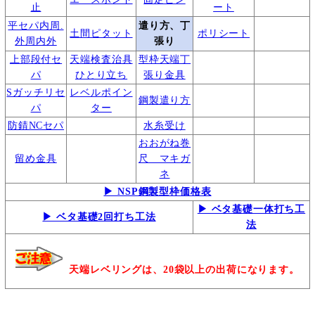
止
ート
平セパ内周.
遣り方、丁
土間ピタット
ポリシート
外周内外
張り
上部段付セ
天端検査治具
型枠天端丁
パ
ひとり立ち
張り金具
Sガッチリセ
レベルポイン
鋼製遣り方
パ
ター
防錆NCセパ
水糸受け
おおがね巻
留め金具
尺 マキガ
ネ
▶ NSP鋼製型枠価格表
▶ ベタ基礎一体打ち工
▶ ベタ基礎2回打ち工法
法
天端レベリングは、20袋以上の出荷になります。