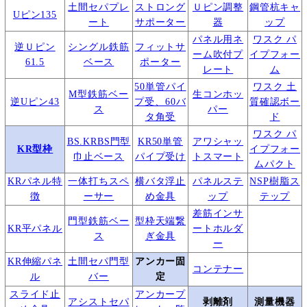
土間セパプレ
ストロング
Ｕピン調整
鋼管杭キャ
Uピン135
ート
サポーター
器
ップ
パネル用ネ
ワスク パ
逆Ｕピン
シングル鉄筋
フィットサ
ーム吹付プ
イプフォー
61.5
ベース
ポーター
レート
ム
50単管パイ
ワスク 土
M型鉄筋ベー
生コンホッ
逆Uピン43
プ受、60バ
質確認ボー
ス
パー
タ角受
ド
ワスク パ
BS.KRBS門型
KR50単管
アワシャッ
KR型枠
イプフォー
巾止ベース
パイプ受け
トスマート
ムパクト
KRパネル特
一体打ちスペ
横バタ浮止
パネルステ
NSP樹脂ス
徴
ーサー
め金具
ップ
テップ
差筋インサ
門型鉄筋ベー
型枠天端繋
KR平パネル
ートホルダ
ス
ぎ金具
ー
KR伸縮パネ
土間セパ門型
アンカー固
コンテナー
ル
バー
定
スライド止
アンカープ
アシストセパ
剥離剤
測量機器