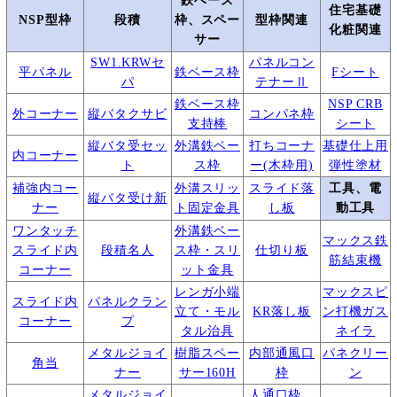
鉄ベース
住宅基礎
NSP型枠
段積
枠、スペー
型枠関連
化粧関連
サー
SW1.KRWセ
パネルコン
平パネル
鉄ベース枠
Fシート
パ
テナーⅡ
鉄ベース枠
NSP CRB
外コーナー
縦バタクサビ
コンパネ枠
支持棒
シート
縦バタ受セッ
外溝鉄ベー
打ちコーナ
基礎仕上用
内コーナー
ト
ス枠
ー(木枠用)
弾性塗材
補強内コー
外溝スリッ
スライド落
工具、電
縦バタ受け新
ナー
ト固定金具
し板
動工具
ワンタッチ
外溝鉄ベー
マックス鉄
スライド内
段積名人
ス枠・スリ
仕切り板
筋結束機
コーナー
ット金具
レンガ小端
マックスピ
スライド内
パネルクラン
立て・モル
KR落し板
ン打機ガス
コーナー
プ
タル治具
ネイラ
メタルジョイ
樹脂スペー
内部通風口
パネクリー
角当
ナー
サー160H
枠
ン
メタルジョイ
人通口枠、