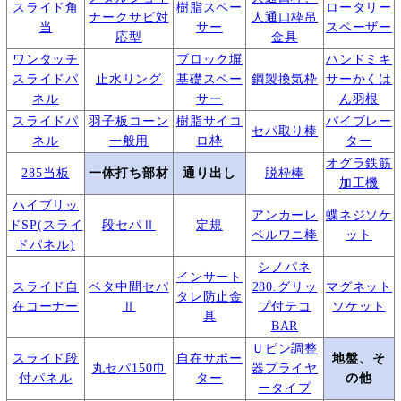
スライド角
樹脂スペー
ロータリー
ナークサビ対
人通口枠吊
当
サー
スペーザー
応型
金具
ワンタッチ
ブロック塀
ハンドミキ
スライドパ
止水リング
基礎スペー
鋼製換気枠
サーかくは
ネル
サー
ん羽根
スライドパ
羽子板コーン
樹脂サイコ
バイブレー
セパ取り棒
ネル
一般用
ロ枠
ター
オグラ鉄筋
285当板
一体打ち部材
通り出し
脱枠棒
加工機
ハイブリッ
アンカーレ
蝶ネジソケ
ドSP(スライ
段セパⅡ
定規
ベルワニ棒
ット
ドパネル)
シノパネ
インサート
スライド自
ベタ中間セパ
280.グリッ
マグネット
タレ防止金
在コーナー
Ⅱ
プ付テコ
ソケット
具
BAR
Ｕピン調整
スライド段
自在サポー
地盤、そ
丸セパ150巾
器プライヤ
付パネル
ター
の他
ータイプ