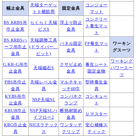
天端ターゲッ
コンジョー
幅止金具
固定金具
トⅡ横筋用
マット
コンクリー
BS.KRBS吊
らくらく天端
浮上り防止
ト養生マッ
巾止金具
ビスS
金具
ト
BS.KRBSハ
天端調整工具
パネル固定
FP養生マッ
ワーキン
ーフ吊巾止
(ドライバー、
金具
ト
グスーツ
金具
ビット)
ワーキング
G.KR-G吊巾
クサビ止め
養生シート
天端磁石S
パワースー
止金具
金具
固定金物
ツ
PBS吊巾止
天端レベル金
マルチキャ
型枠養生金
金具
具
ッチ60巾
具
KYBS吊巾
コンパネク
コンキュー
NSP天端SL
止金具
ランプ
ト
KRUB巾止
NSP天端SLハ
断熱材留め
Ｕマスター
金具
イフロー2
金具
KRG巾止金
NICEラテック
ワンタッチ
安心補修ス
具
ス
クリップ
ティック