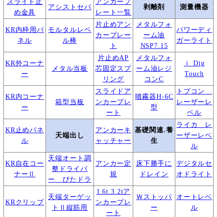
スライド止
アンカープ
アシストセパ
剥離剤
測量機器
め金具
レート一覧
片止めアン
メタルフォ
KR内枠用パ
モルタルレベ
パワーディ
カープレー
ーム油
ネル
ル棒
ガーライト
ト
NSP7.15
片止めAP
メタルフォ
KR外コーナ
ｉ Dig
メタル当板
芯固定スプ
ーム油レジ
ー
Touch
リング
コンC
スライドア
トプコン
KR内コーナ
噴霧器H-6C
箱型当板
ンカープレ
レーザーレ
ー
型
ート
ベル
ライカ レ
KR止めパネ
アンカーキ
基礎関連.養
天端出し
ーザーレベ
ル
ャッチャー
生
ル
天端オート調
KR自在コー
アンカー定
床下勝手に
デジタルセ
整ドライバ
ナーⅡ
規
ドレイン
オドライト
ー ぴたドラ
1.6t.3.2tア
天端ターゲッ
Ｗストッパ
オートレベ
KRクリップ
ンカープレ
トⅡ縦筋用
ー
ル
ート