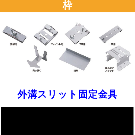
枠
外溝
スリット固定金具