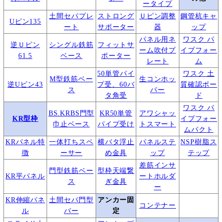
ータイプ
土間セパプレ
ストロング
Ｕピン調整
鋼管杭キャ
Uピン135
ート
サポーター
器
ップ
パネル用ネ
ワスク パ
逆Ｕピン
シングル鉄筋
フィットサ
ーム吹付プ
イプフォー
61.5
ベース
ポーター
レート
ム
50単管パイ
ワスク 土
M型鉄筋ベー
生コンホッ
逆Uピン43
プ受、60バ
質確認ボー
ス
パー
タ角受
ド
ワスク パ
BS.KRBS門型
KR50単管
アワシャッ
KR型枠
イプフォー
巾止ベース
パイプ受け
トスマート
ムパクト
KRパネル特
一体打ちスペ
横バタ浮止
パネルステ
NSP樹脂ス
徴
ーサー
め金具
ップ
テップ
差筋インサ
門型鉄筋ベー
型枠天端繋
KR平パネル
ートホルダ
ス
ぎ金具
ー
KR伸縮パネ
土間セパ門型
アンカー固
コンテナー
ル
バー
定