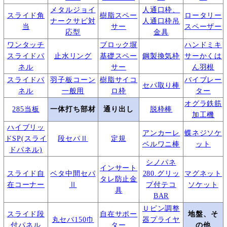
メタルジョイ
人通口枠、
スライド角
樹脂スペー
ロータリー
ナークサビ対
人通口枠吊
当
サー
スペーザー
応型
金具
ワンタッチ
ブロック塀
ハンドミキ
スライドパ
止水リング
基礎スペー
鋼製換気枠
サーかくは
ネル
サー
ん羽根
スライドパ
羽子板コーン
樹脂サイコ
バイブレー
セパ取り棒
ネル
一般用
ロ枠
ター
オグラ鉄筋
285当板
一体打ち部材
通り出し
脱枠棒
加工機
ハイブリッ
アンカーレ
蝶ネジソケ
ドSP(スライ
段セパⅡ
定規
ベルワニ棒
ット
ドパネル)
シノパネ
インサート
スライド自
ベタ中間セパ
280.グリッ
マグネット
タレ防止金
在コーナー
Ⅱ
プ付テコ
ソケット
具
BAR
Ｕピン調整
スライド段
自在サポー
地盤、そ
丸セパ150巾
器プライヤ
付パネル
ター
の他