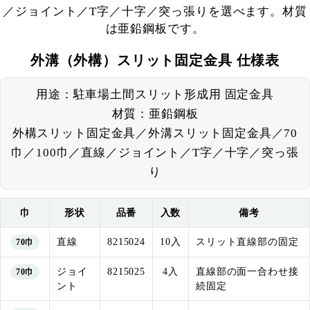
／ジョイント／T字／十字／突っ張りを選べます。材質
は亜鉛鋼板です。
外溝（外構）スリット固定金具 仕様表
用途：駐車場土間スリット形成用 固定金具
材質：亜鉛鋼板
外構スリット固定金具／外溝スリット固定金具／70
巾／100巾／直線／ジョイント／T字／十字／突っ張
り
巾
形状
品番
入数
備考
直線
8215024
10入
スリット直線部の固定
70巾
ジョイ
8215025
4入
直線部の面一合わせ接
70巾
ント
続固定