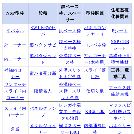
鉄ベース
住宅基礎
NSP型枠
段積
枠、スペー
型枠関連
化粧関連
サー
SW1.KRWセ
パネルコン
平パネル
鉄ベース枠
Fシート
パ
テナーⅡ
鉄ベース枠
NSP CRB
外コーナー
縦バタクサビ
コンパネ枠
支持棒
シート
縦バタ受セッ
外溝鉄ベー
打ちコーナ
基礎仕上用
内コーナー
ト
ス枠
ー(木枠用)
弾性塗材
補強内コー
外溝スリッ
スライド落
工具、電
縦バタ受け新
ナー
ト固定金具
し板
動工具
ワンタッチ
外溝鉄ベー
マックス鉄
スライド内
段積名人
ス枠・スリ
仕切り板
筋結束機
コーナー
ット金具
レンガ小端
マックスピ
スライド内
パネルクラン
立て・モル
KR落し板
ン打機ガス
コーナー
プ
タル治具
ネイラ
メタルジョイ
樹脂スペー
内部通風口
パネクリー
角当
ナー
サー160H
枠
ン