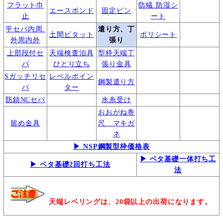
フラット巾
防蟻.防湿シ
エースボンド
固定ピン
止
ート
平セパ内周.
遣り方、丁
土間ピタット
ポリシート
外周内外
張り
上部段付セ
天端検査治具
型枠天端丁
パ
ひとり立ち
張り金具
Sガッチリセ
レベルポイン
鋼製遣り方
パ
ター
防錆NCセパ
水糸受け
おおがね巻
留め金具
尺 マキガ
ネ
▶ NSP鋼製型枠価格表
▶ ベタ基礎一体打ち工
▶ ベタ基礎2回打ち工法
法
天端レベリングは、20袋以上の出荷になります。