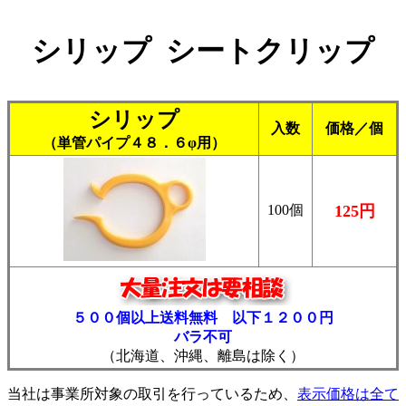
シリップ シートクリップ
シリップ
入数
価格／個
（単管パイプ４８．６φ用）
100個
125円
５００個以上送料無料 以下１２００円
バラ不可
（北海道、沖縄、離島は除く）
当社は事業所対象の取引を行っているため、
表示価格は全て