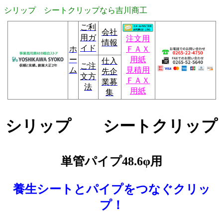
シリップ シートクリップなら吉川商工
ご利
会社
用ガ
注文用
情報
イド
ホ
ＦＡＸ
ー
用紙
仕入
ご注
ム
見積用
先企
文方
ＦＡＸ
業募
法
用紙
集
シリップ シートクリップ
単管パイプ48.6φ用
養生シートとパイプをつなぐクリッ
プ！