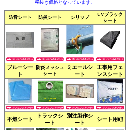
税抜き価格となっています。
UVブラック
防音シート
防炎シート
シリップ
シート
ブルーシー
ミエールシ
工事用フェ
防炎メッシュ
シート
ト
ート
ンスシート
トラックシ
別注製作シ
不燃シート
シート用紐
ート
ート