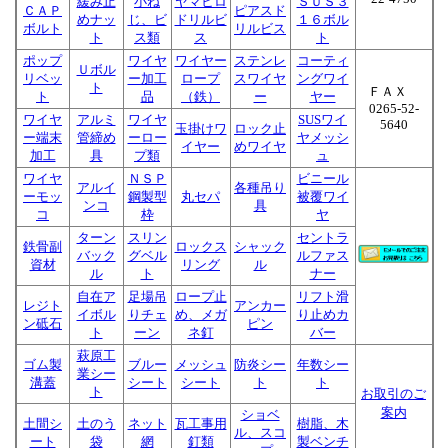
緩み止
小ね
ヤマヒロ
ＳＵＳ３
ＣＡＰ
ピアスド
めナッ
じ、ビ
ドリルビ
１６ボル
ボルト
リルビス
ト
ス類
ス
ト
ポップ
ワイヤ
ワイヤー
ステンレ
コーティ
Ｕボル
リベッ
ー加工
ロープ
スワイヤ
ングワイ
ト
ＦＡＸ
ト
品
（鉄）
ー
ヤー
0265-52-
ワイヤ
アルミ
ワイヤ
SUSワイ
5640
玉掛けワ
ロック止
ー端末
管締め
ーロー
ヤメッシ
イヤー
めワイヤ
加工
具
プ類
ュ
ワイヤ
ＮＳＰ
ビニール
アルイ
各種吊り
ーモッ
鋼製型
丸セパ
被覆ワイ
ンコ
具
コ
枠
ヤ
ターン
スリン
セントラ
鉄骨副
ロックス
シャック
バック
グベル
ルファス
資材
リング
ル
ル
ト
ナー
自在ア
足場吊
ロープ止
リフト滑
レジト
アンカー
イボル
りチェ
め、メガ
り止めカ
ン砥石
ピン
ト
ーン
ネ釘
バー
萩原工
ゴム製
ブルー
メッシュ
防炎シー
年数シー
業シー
溝蓋
シート
シート
ト
ト
ト
お取引のご
案内
ショベ
土間シ
土のう
ネット
瓦工事用
樹脂、木
ル、スコ
ート
袋
網
釘類
製ベンチ