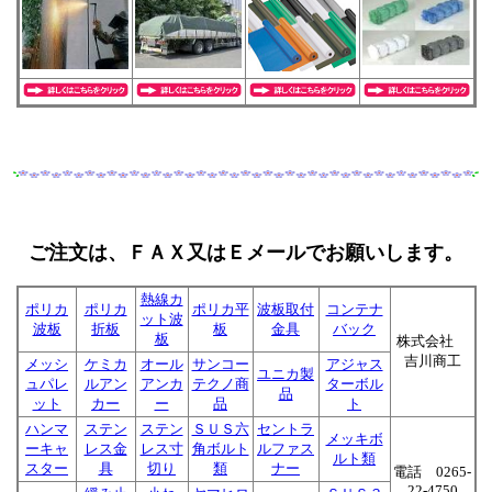
ご注文は、ＦＡＸ又はＥメールでお願いします。
熱線カ
ポリカ
ポリカ
ポリカ平
波板取付
コンテナ
ット波
波板
折板
板
金具
バック
板
株式会社
吉川商工
メッシ
ケミカ
オール
サンコー
アジャス
ユニカ製
ュパレ
ルアン
アンカ
テクノ商
ターボル
品
ット
カー
ー
品
ト
ハンマ
ステン
ステン
ＳＵＳ六
セントラ
メッキボ
ーキャ
レス金
レス寸
角ボルト
ルファス
ルト類
スター
具
切り
類
ナー
電話 0265-
22-4750