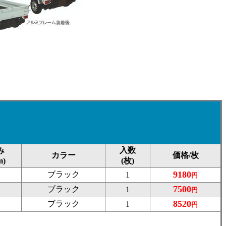
入数
み
カラー
価格/枚
m)
(枚)
9180
ブラック
1
円
7500
ブラック
1
円
8520
ブラック
1
円