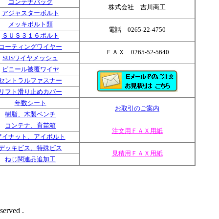
コンテナバック
株式会社 吉川商工
アジャスターボルト
メッキボルト類
電話 0265-22-4750
ＳＵＳ３１６ボルト
コーティングワイヤー
ＦＡＸ 0265-52-5640
SUSワイヤメッシュ
ビニール被覆ワイヤ
セントラルファスナー
リフト滑り止めカバー
年数シート
お取引のご案内
樹脂、木製ベンチ
コンテナ、育苗箱
注文用ＦＡＸ用紙
アイナット、アイボルト
デッキビス、特殊ビス
見積用ＦＡＸ用紙
ねじ関連品追加工
erved .