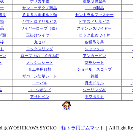
板
ポリカ平板
波板取付金具
ー
サンコーテクノ商品
ユニカ製品
切り
ＳＵＳ六角ボルト類
セントラルファスナー
類
ヤマヒロドリルビス
ピアスドリルビス
品
ワイヤーロープ（鉄）
ステンレスワイヤー
プ類
玉掛けワイヤー
ロック止めワイヤ
枠
丸セパ
各種吊り具
ト
ロックスリング
シャックル
ーン
ロープ止め、メガネ釘
アンカーピン
ト
メッシュシート
防炎シート
瓦工事用釘類
ショベル、スコップ
ザバーン防草シート
銘板
ローバル
月光ドリル
品
コニシボンド
シーリング材
アサヒペン
中空ポリカ
ight(c)YOSHIKAWA SYOKO｜
軽トラ用ゴムマット
｜All Right Res