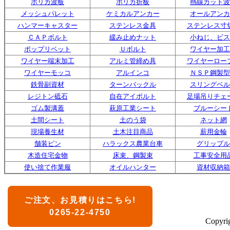
ポリカ波板
ポリカ折板
熱線カット波
メッシュパレット
ケミカルアンカー
オールアンカ
ハンマーキャスター
ステンレス金具
ステンレス寸
ＣＡＰボルト
緩み止めナット
小ねじ、ビス
ポップリベット
Ｕボルト
ワイヤー加工
ワイヤー端末加工
アルミ管締め具
ワイヤーロー
ワイヤーモッコ
アルインコ
ＮＳＰ鋼製型
鉄骨副資材
ターンバックル
スリングベル
レジトン砥石
自在アイボルト
足場吊りチェ
ゴム製溝蓋
萩原工業シート
ブルーシー
土間シート
土のう袋
ネット網
現場養生材
土木注目商品
薪用金輪
舗装ピン
ハラックス農業台車
グリップル
木造住宅金物
床束、鋼製束
工事安全用
使い捨て作業服
オイルハンター
資材収納箱
ご注文、お見積りはこちら!
0265-22-4750
Copyr