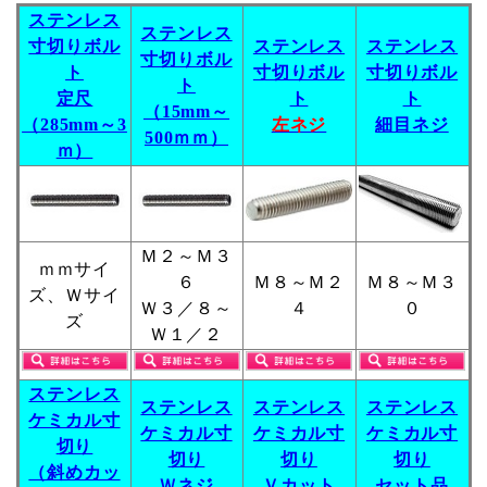
ステンレス
ステンレス
寸切りボル
ステンレス
ステンレス
寸切りボル
ト
寸切りボル
寸切りボル
ト
定尺
ト
ト
（15mm～
（285mm～3
左ネジ
細目ネジ
500ｍｍ）
ｍ）
Ｍ２～Ｍ３
ｍｍサイ
６
Ｍ８～Ｍ２
Ｍ８～Ｍ３
ズ、Ｗサイ
Ｗ３／８～
４
０
ズ
Ｗ１／２
ステンレス
ステンレス
ステンレス
ステンレス
ケミカル寸
ケミカル寸
ケミカル寸
ケミカル寸
切り
切り
切り
切り
（斜めカッ
Ｗネジ
Ｖカット
セット品