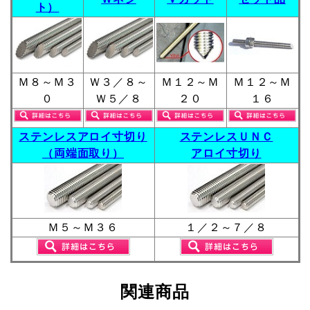
ト）
Ｍ８～Ｍ３
Ｗ３／８～
Ｍ１２～Ｍ
Ｍ１２～Ｍ
０
Ｗ５／８
２０
１６
ステンレスアロイ寸切り
ステンレスＵＮＣ
（両端面取り）
アロイ寸切り
Ｍ５～Ｍ３６
１／２～７／８
関連商品