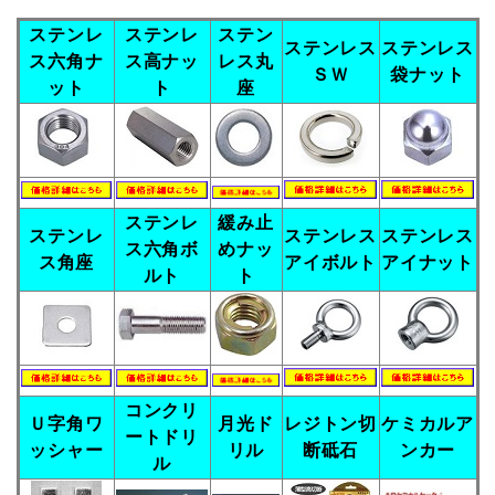
ステンレ
ステンレ
ステン
ステンレス
ステンレス
ス六角ナ
ス高ナッ
レス丸
ＳＷ
袋ナット
ット
ト
座
ステンレ
緩み止
ステンレ
ステンレス
ステンレス
ス六角ボ
めナッ
ス角座
アイボルト
アイナット
ルト
ト
コンクリ
Ｕ字角ワ
月光ド
レジトン切
ケミカルア
ートドリ
ッシャー
リル
断砥石
ンカー
ル