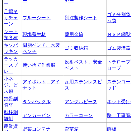
ー
ヤー
ー
足場吊
ゴミ分別袋
りチェ
ブルーシート
別注製作シート
う袋
ーン
シート
現場養生材
薪用金輪
ＮＳＰ鋼製
類各種
キソパ
樹脂ベンチ、木製
ゴミ収納箱
ゴム製溝蓋
ッキン
ベンチ
ラッカ
反射ベスト、安全
トラロープ
ースプ
使い捨て作業服
ベスト
ロープ
レー
小ネ
アイボルト、アイ
瓦用ステンレスビ
ステンコー
ジ、ビ
ナット
ス
ッド
ス類
鉄骨副
タンバックル
アングルピース
ネット受け
資材
型枠剥
アンカーピン
カラーコーン
路上工事看
離剤
農業資
野菜コンテナ
育苗箱
畔板