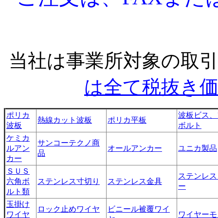
当社は事業所対象の取
は全て税抜き
ポリカ
波板ビス、
熱線カット波板
ポリカ平板
波板
ボルト
ケミカ
サンコーテクノ商
ルアン
オールアンカー
ユニカ製品
品
カー
ＳＵＳ
ステンレス
六角ボ
ステンレス寸切り
ステンレス金具
ー
ルト類
玉掛け
ロック止めワイヤ
ビニール被覆ワイ
ワイヤ
ワイヤーモ