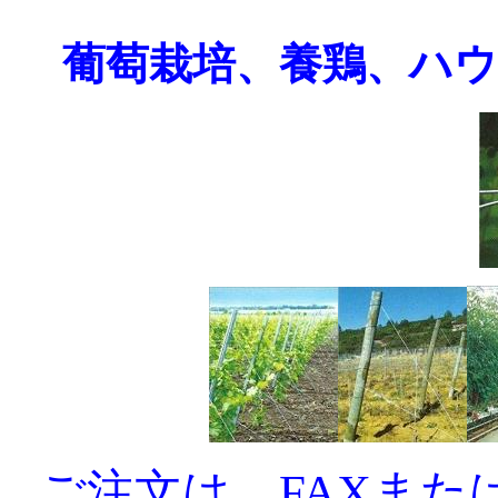
葡萄栽培、養鶏、ハ
ご注文は、FAXま